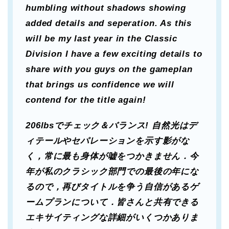
humbling without shadows showing
added details and seperation. As this
will be my last year in the Classic
Division I have a few exciting details to
share with you guys on the gameplan
that brings us confidence we will
contend for the title again!
206lbsでチェック＆バランス! 自然光はデ
ィテールやセパレーションを示す影がな
く，常に最も身体が嘘をつかきません．今
年が私のクラシック部門での最後の年にな
るので，再びタイトルを争う自信があるゲ
ームプランについて．皆さんと共有できる
エキサイティングな詳細がいくつかありま