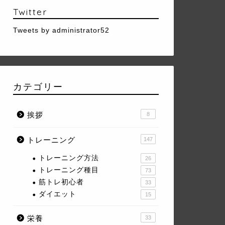
Twitter
Tweets by administrator52
カテゴリー
挨拶
8
トレーニング
147
トレーニング方法
26
トレーニング種目
73
筋トレ初心者
33
ダイエット
15
栄養
33