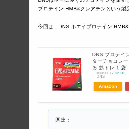
DNSは本当に多くのプロテインを販売
プロテイン HMB&クレアチンという製
今回は，DNS ホエイプロテイン HM
DNS プロテイ
ターチョコレート
る 筋トレ 1 袋
created by
Rinker
DNS
Amazon
関連：