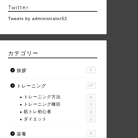
Twitter
Tweets by administrator52
カテゴリー
挨拶
8
トレーニング
147
トレーニング方法
26
トレーニング種目
73
筋トレ初心者
33
ダイエット
15
栄養
33