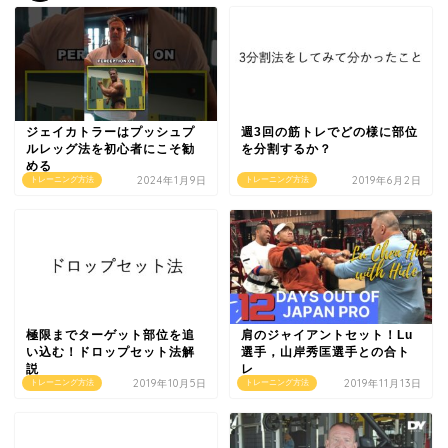
ジェイカトラーはプッシュプ
週3回の筋トレでどの様に部位
ルレッグ法を初心者にこそ勧
を分割するか？
める
2024年1月9日
2019年6月2日
トレーニング方法
トレーニング方法
極限までターゲット部位を追
肩のジャイアントセット！Lu
い込む！ドロップセット法解
選手，山岸秀匡選手との合ト
説
レ
2019年10月5日
2019年11月13日
トレーニング方法
トレーニング方法