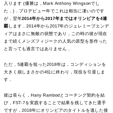
入ります (優勝は，Mark Anthony Wingsonでし
た．)．プロデビュー年でこれは相当に凄いのです
が，翌年
2014年から2017年まではオリンピアを4連
覇
します．2014年から2017年のジェレミーブエンデ
ィアはまさに無敵の状態であり，この時の彼が現在
まで続くメンズフィジークの人気の原型を形作った
と言っても過言ではありません．
ただ，5連覇を狙った2018年は，コンディションを
大きく崩しまさかの4位に終わり，現役を引退しま
す．
彼は長らく，Hany Rambodとコーチング契約を結
び，FST-7を実践することで結果を残してきた選手
ですが，2018年にオリンピアのタイトルを逃した後