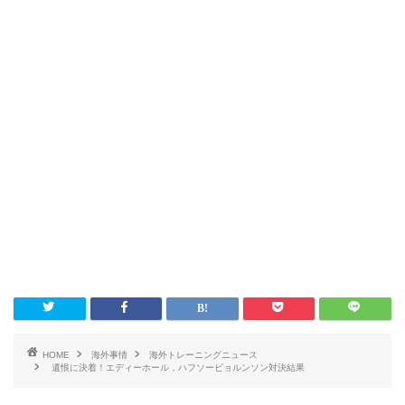
HOME
海外事情
海外トレーニングニュース
遺恨に決着！エディーホール，ハフソービョルンソン対決結果