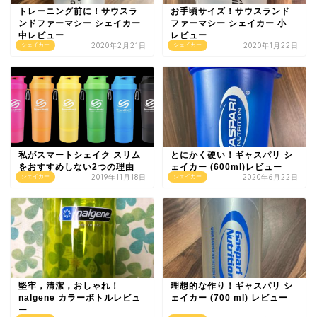
トレーニング前に！サウスラ
お手頃サイズ！サウスランド
ンドファーマシー シェイカー
ファーマシー シェイカー 小
中レビュー
レビュー
2020年2月21日
2020年1月22日
シェイカー
シェイカー
私がスマートシェイク スリム
とにかく硬い！ギャスパリ シ
をおすすめしない2つの理由
ェイカー (600ml)レビュー
2019年11月18日
2020年6月22日
シェイカー
シェイカー
堅牢，清潔，おしゃれ！
理想的な作り！ギャスパリ シ
nalgene カラーボトルレビュ
ェイカー (700 ml) レビュー
ー