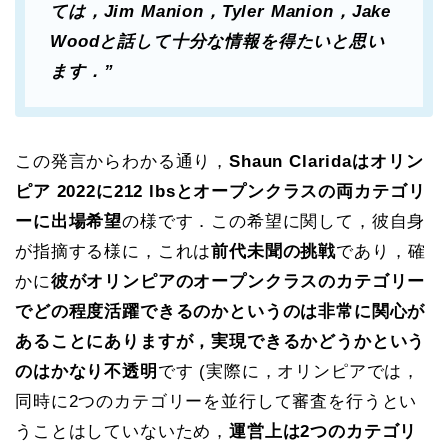
ては，Jim Manion，Tyler Manion，Jake
Woodと話して十分な情報を得たいと思い
ます．”
この発言からわかる通り，
Shaun Claridaはオリン
ピア 2022に212 lbsとオープンクラスの両カテゴリ
ーに出場希望
の様です．この希望に関して，彼自身
が指摘する様に，これは
前代未聞の挑戦
であり，確
かに
彼がオリンピアのオープンクラスのカテゴリー
でどの程度活躍できるのかというのは非常に関心が
あることにありますが，実現できるかどうかという
のはかなり不透明
です (実際に，オリンピアでは，
同時に2つのカテゴリーを並行して審査を行うとい
うことはしていないため，
運営上は2つのカテゴリ