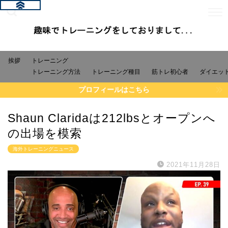
挨拶
トレーニング
トレーニング方法
トレーニング種目
筋トレ初心者
ダイエッ
プロフィールはこちら
Shaun Claridaは212lbsとオープンへ
の出場を模索
海外トレーニングニュース
2021年11月28日