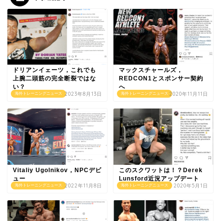
ドリアンイェーツ，これでも
マックスチャールズ，
上腕二頭筋の完全断裂ではな
REDCON1とスポンサー契約
い？
へ
2023年8月13日
2020年11月11日
海外トレーニングニュース
海外トレーニングニュース
Vitaliy Ugolnikov，NPCデビ
このスクワットは！？Derek
ュー
Lunsford近況アップデート
2022年11月8日
2020年5月1日
海外トレーニングニュース
海外トレーニングニュース