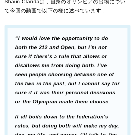
Shaun Claridaは，自身のオリンピアの出場につい
て今回の動画で以下の様に述べています．
“I would love the opportunity to do
both the 212 and Open, but I’m not
sure if there’s a rule that allows or
disallows me from doing both. I’ve
seen people choosing between one of
the two in the past, but I cannot say for
sure if it was their personal decisions
or the Olympian made them choose.
It all boils down to the federation’s
rules, but doing both will make my day,
day, my life, and career. I’ll talk to Jim