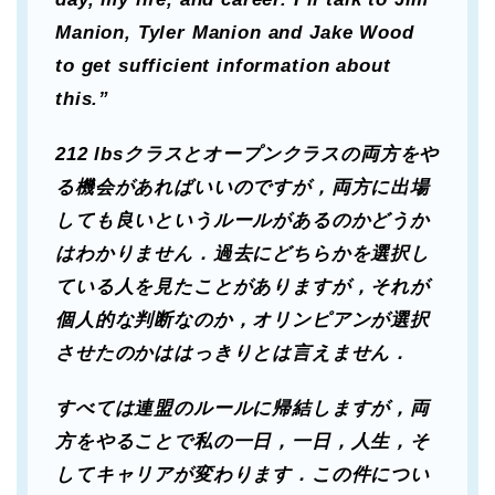
Manion, Tyler Manion and Jake Wood
to get sufficient information about
this.”
212 lbsクラスとオープンクラスの両方をや
る機会があればいいのですが，両方に出場
しても良いというルールがあるのかどうか
はわかりません．過去にどちらかを選択し
ている人を見たことがありますが，それが
個人的な判断なのか，オリンピアンが選択
させたのかははっきりとは言えません．
すべては連盟のルールに帰結しますが，両
方をやることで私の一日，一日，人生，そ
してキャリアが変わります．この件につい