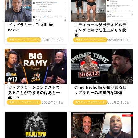
ビッグラミー，"I will be
エディホールがボディビルデ
back"
ィングに向けた仕上がりを披
露
2022年12月20日
2023年6月25日
海外トレーニングニュース
海外トレーニングニュース
ビッグラミーをコンテストで
Chad Nichollsが振り返るビ
見ることができるのはあと一
ッグラミーの壊滅的な準備
年！？
2022年6月1日
2023年2月26日
海外トレーニングニュース
海外トレーニングニュース