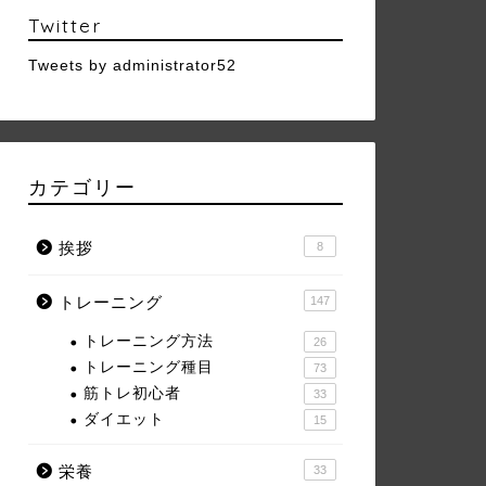
Twitter
Tweets by administrator52
カテゴリー
挨拶
8
トレーニング
147
トレーニング方法
26
トレーニング種目
73
筋トレ初心者
33
ダイエット
15
栄養
33