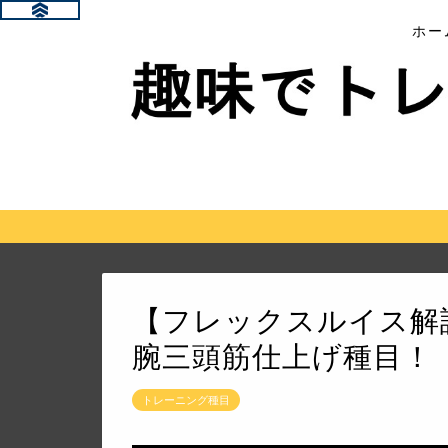
ホー
【フレックスルイス解
腕三頭筋仕上げ種目！
トレーニング種目