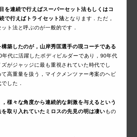
種目を連続で行えばスーパーセット法もしくはコ
連続で行えばトライセット法
となります．ただ，
セット法と呼ぶのが一般的です．
を構築したのが，山岸秀匡選手の現コーチである
0年代に活躍したボディビルダーであり，90年代
イズがジャッジに最も重視されていた時代でし
めて高重量を扱う，マイクメンツァー考案のヘビ
代でした．
く，様々な角度から連続的な刺激を与えるという
法を取り入れていたミロスの先見の明は凄い
もの