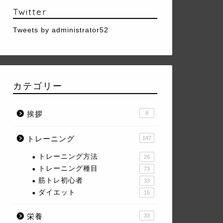
Twitter
Tweets by administrator52
カテゴリー
挨拶
8
トレーニング
147
トレーニング方法
26
トレーニング種目
73
筋トレ初心者
33
ダイエット
15
栄養
33