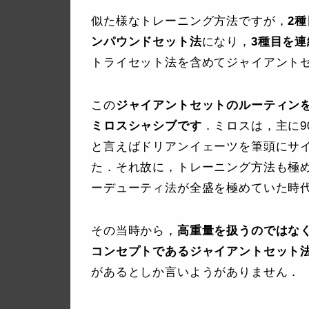
似た様なトレーニング方法ですが，
2
ンパウンドセット法
になり，
3種目を
トライセット法を含めてジャイアント
この
ジャイアントセットのルーティン
ミロスシャシブです
．ミロスは，主に9
と言えばドリアンイェーツを筆頭にサ
た．それ故に，トレーニング方法も極
ーデューティ法が全盛を極めていた時
その当時から，
高重量を扱うのではな
コンセプトであるジャイアントセット
があるとしか言いようがありません．