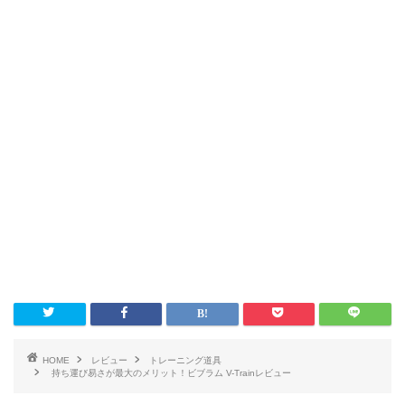
HOME
レビュー
トレーニング道具
持ち運び易さが最大のメリット！ビブラム V-Trainレビュー