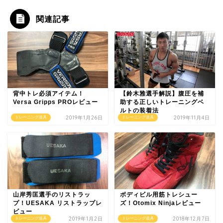
関連記事
背中トレ必須アイテム！
【鈴木雅選手解説】腹圧を補
Versa Gripps PROレビュー
助する正しいトレーニングベ
ルトの装着法
2019年1月26日
2019年11月4日
トレーニング道具
トレーニング道具
山岸秀匡選手のリストラッ
ボディビル用筋トレシュー
プ！UESAKA リストラップレ
ズ！Otomix Ninjaレビュー
ビュー
2019年1月2日
2018年12月7日
トレーニング道具
トレーニング道具