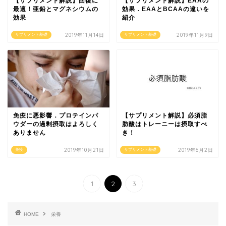
【サプリメント解説】回復に
【サプリメント解説】EAAの
最適！亜鉛とマグネシウムの
効果．EAAとBCAAの違いを
効果
紹介
2019年11月14日
2019年11月9日
サプリメント基礎
サプリメント基礎
免疫に悪影響．プロテインパ
【サプリメント解説】必須脂
ウダーの過剰摂取はよろしく
肪酸はトレーニーは摂取すべ
ありません
き！
2019年10月21日
2019年6月2日
免疫
サプリメント基礎
1
2
3
HOME
栄養