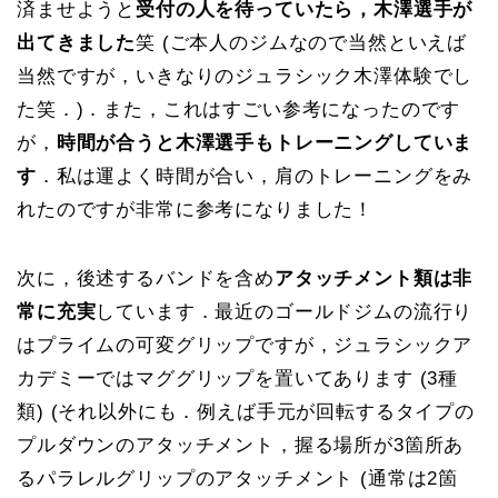
済ませようと
受付の人を待っていたら，木澤選手が
出てきました
笑 (ご本人のジムなので当然といえば
当然ですが，いきなりのジュラシック木澤体験でし
た笑．)．また，これはすごい参考になったのです
が，
時間が合うと木澤選手もトレーニングしていま
す
．私は運よく時間が合い，肩のトレーニングをみ
れたのですが非常に参考になりました！
次に，後述するバンドを含め
アタッチメント類は非
常に充実
しています．最近のゴールドジムの流行り
はプライムの可変グリップですが，ジュラシックア
カデミーではマググリップを置いてあります (3種
類) (それ以外にも．例えば手元が回転するタイプの
プルダウンのアタッチメント，握る場所が3箇所あ
るパラレルグリップのアタッチメント (通常は2箇