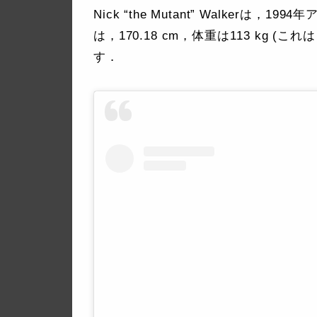
Nick “the Mutant” Walker
は，170.18 cm，体重は113 kg
す．