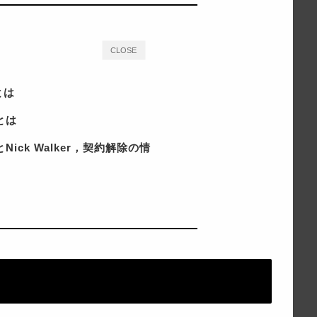
CLOSE
rとは
nとは
enとNick Walker，契約解除の情