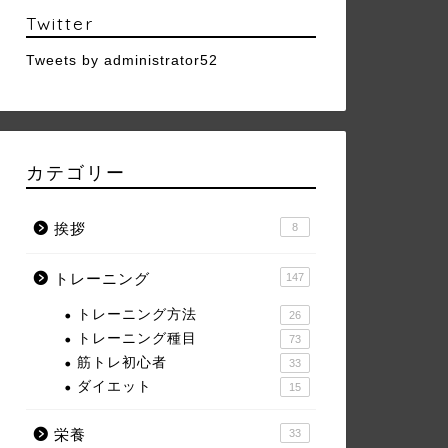
Twitter
Tweets by administrator52
カテゴリー
挨拶
8
トレーニング
147
トレーニング方法
26
トレーニング種目
73
筋トレ初心者
33
ダイエット
15
栄養
33