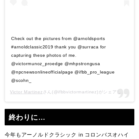
Check out the pictures from @arnoldsports
#arnoldclassic2019 thank you @surraca for
capturing these photos of me.
@victormunoz_proedge @mhpstrongusa
@npcnewsonlineofficialpage @ifbb_pro_league
@scohn_
Victor Martinez
さん(@ifbbvictormartinez)がシェアした投稿 –
終わりに…
今年もアーノルドクラシック in コロンバスオハイ