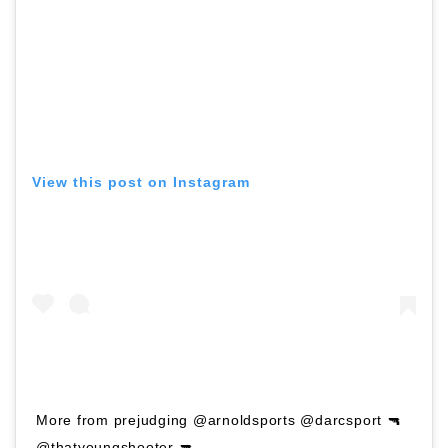
View this post on Instagram
More from prejudging @arnoldsports @darcsport 🔫
@thatyoungshooter 🔫