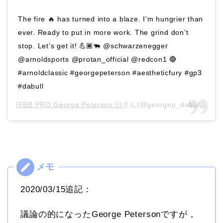
The fire 🔥 has turned into a blaze. I’m hungrier than
ever. Ready to put in more work. The grind don’t
stop. Let’s get it! 💪🏾🐃 @schwarzenegger
@arnoldsports @protan_official @redcon1 🔴
#arnoldclassic #georgepeterson #aestheticfury #gp3
#dabull
IFBB PRO George Peterson III
さん(@georgep_dabull)がシェアした投稿 –
2020/03/15追記：
議論の的になったGeorge Petersonですが，