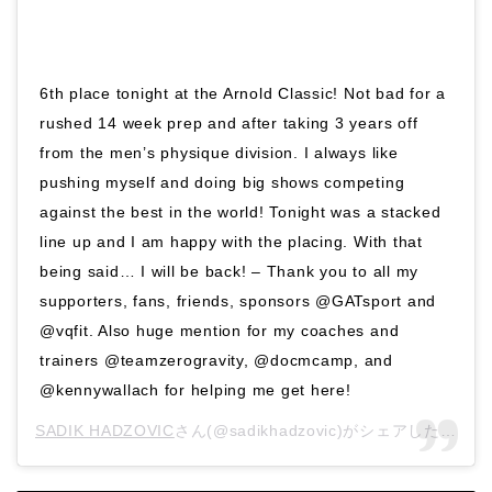
6th place tonight at the Arnold Classic! Not bad for a
rushed 14 week prep and after taking 3 years off
from the men’s physique division. I always like
pushing myself and doing big shows competing
against the best in the world! Tonight was a stacked
line up and I am happy with the placing. With that
being said… I will be back! – Thank you to all my
supporters, fans, friends, sponsors @GATsport and
@vqfit. Also huge mention for my coaches and
trainers @teamzerogravity, @docmcamp, and
@kennywallach for helping me get here!
SADIK HADZOVIC
さん(@sadikhadzovic)がシェアした投稿 –