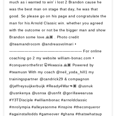
much as i wanted to win’ i lost 2 Brandon cause he
was the best man on stage that day, he was that
good. So please go on his page and congratulate the
man for his Arnold Classic win. whether you agreed
with the outcome or not be the bigger man and show
Brandon some love.🙏🏾 . Photo credit
@teamandrocom @andreasvolmari •
——————————————————— For online
coaching go 2 my website william-bonac.com •
#conquerorthefirst 🤫#kwasia 🙏🏾 Powered by
#teamusn With my coach @neil_yoda_hill1 my
trainingspartner @candrick29 & compagnon
@jeffreysuijkerbuijk #Ready4War👊🏾 @usnuk
@usnkenya @usnsa @usnfit @gorillawearusa
#Y3TDisciple #williambonac #arnoldclassic
#mrolympia #alleyesonme #inspire #theconqueror
#againstallodds #gameover #ghana #thatswhatsup