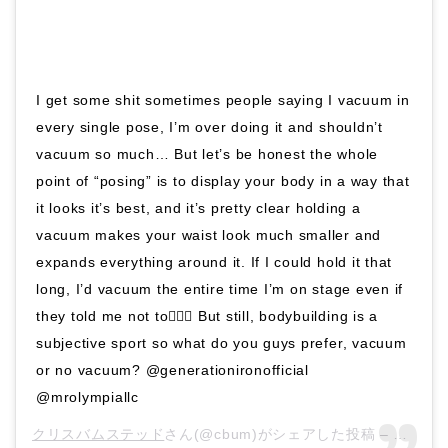
I get some shit sometimes people saying I vacuum in
every single pose, I’m over doing it and shouldn’t
vacuum so much… But let’s be honest the whole
point of “posing” is to display your body in a way that
it looks it’s best, and it’s pretty clear holding a
vacuum makes your waist look much smaller and
expands everything around it. If I could hold it that
long, I’d vacuum the entire time I’m on stage even if
they told me not to🤷🏻‍♀️ But still, bodybuilding is a
subjective sport so what do you guys prefer, vacuum
or no vacuum? @generationironofficial
@mrolympiallc
クリスバムステッド
さん(@cbum)がシェアした投稿 –
2018