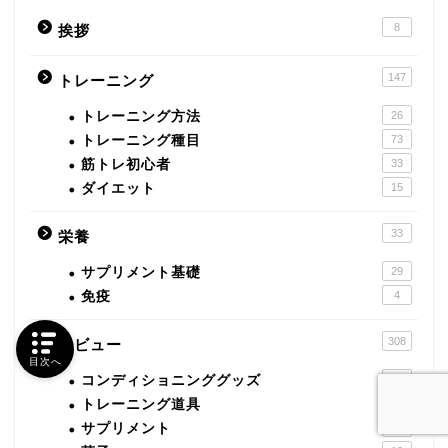
8
挨拶
147
トレーニング
トレーニング方法
26
トレーニング種目
73
筋トレ初心者
33
ダイエット
15
33
栄養
サプリメント基礎
29
免疫
4
308
レビュー
目次へ
コンディショニンググッズ
4
トレーニング道具
28
サプリメント
238