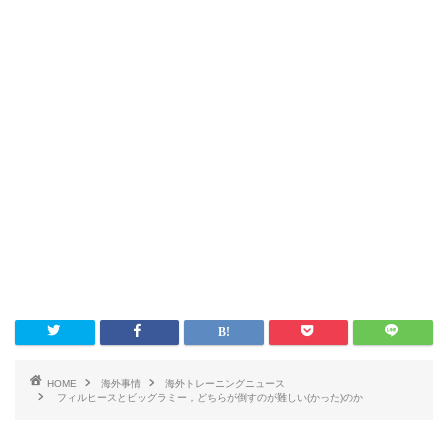
HOME
海外事情
海外トレーニングニュース
フィルヒースとビッグラミー，どちらが倒すのが難しい(かった)のか