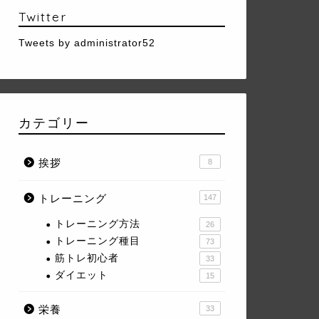
Twitter
Tweets by administrator52
カテゴリー
挨拶
8
トレーニング
147
トレーニング方法
26
トレーニング種目
73
筋トレ初心者
33
ダイエット
15
栄養
33