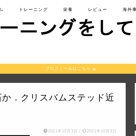
ム
トレーニング
栄養
レビュー
海外
プロフィールはこちら
磐石か．クリスバムステッド近
2021年10月3日
/
2021年10月3日