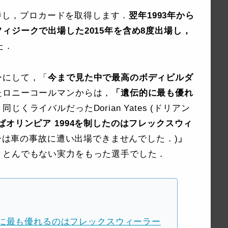
psで優勝し，プロカードを取得します．
翌年1993年から
ィジークで出場した2015年を含め8度出場し，
た．
ーにして，「
今まで見た中で最高のボディビルダ
たロニーコールマンからは，
「遺伝的に最も優れ
くライバルだったDorian Yates (ドリアン
オリンピア 1994を制したのはフレックスウィ
ラーは車の事故に遭い出場できませんでした．)
」
，とんでもない実力をもった選手でした．
に最も優れるのはフレックスウィーラー