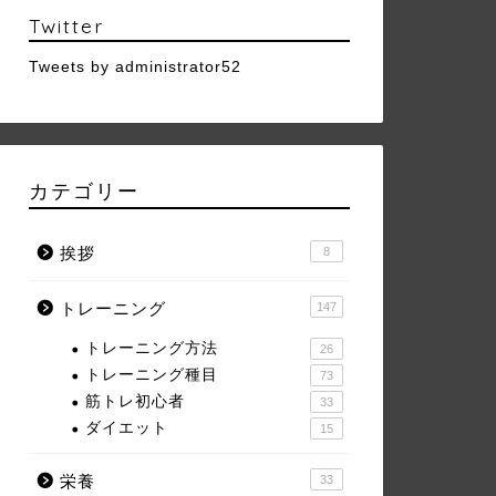
Twitter
Tweets by administrator52
カテゴリー
挨拶
8
トレーニング
147
トレーニング方法
26
トレーニング種目
73
筋トレ初心者
33
ダイエット
15
栄養
33