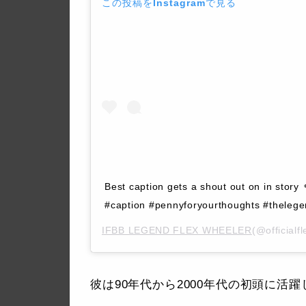
この投稿をInstagramで見る
Best caption gets a shout out on in story
#caption #pennyforyourthoughts #thelegen
IFBB LEGEND FLEX WHEELER
(@officia
彼は90年代から2000年代の初頭に活