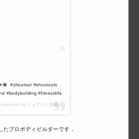
 👊🏾. #shoutout #shoutouts
d #bodybuilding #fitnesslife
lflexwheeler)がシェアした投稿 –
2019年 9月月6日午後3時04分PDT
躍したプロボディビルダーです．