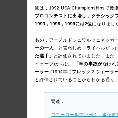
彼は，1992 USA Championshi
プロコンテストに出場し，クラシックフ
1993，1998，1999には2位
になりまし
あの，アーノルドシュワルツェネッガ
ーの一人
」と言わしめ，ライバルだっ
た選手」
と評価されていました．また，同じ
イェーツ)からは，
「車の事故がなければ
ーラー
(1994年にフレックスウィー
と評価されていることからわかる通り
関連：
ロニーコールマン曰く，遺伝的