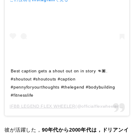
Best caption gets a shout out on in story 👊🏾.
#shoutout #shoutouts #caption
#pennyforyourthoughts #thelegend #bodybuilding
#fitnesslife
IFBB LEGEND FLEX WHEELER
(@officialflexwheeler)がシェアした投稿 –
彼が活躍した，
90年代から2000年代は，ドリアンイ