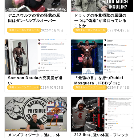
デニスウルフの首の怪我の原
ドラッグの多量摂取の原因の
因はダンベルプルオーバー
一つは"偽薬"が出回っている
ことか
2022年6月18日
2022年4月28日
海外トレーニングニュース
海外トレーニングニュース
Samson Daudaの充実度が凄
「最強の首」を持つRubiel
い
Mosquera，IFBBプロに
2023年10月21日
2023年11月18日
海外トレーニングニュース
海外トレーニングニュース
メンズフィジーク，遂に，体
212 lbsに近い体重．フレック