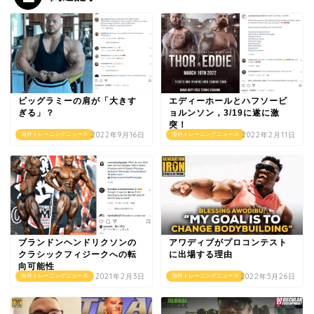
ビッグラミーの肩が「大きす
エディーホールとハフソービ
ぎる」？
ョルンソン，3/19に遂に激
突！
2022年9月16日
2022年2月11日
海外トレーニングニュース
海外トレーニングニュース
ブランドンヘンドリクソンの
アワディブがプロコンテスト
クラシックフィジークへの転
に出場する理由
向可能性
2021年2月3日
2022年5月26日
海外トレーニングニュース
海外トレーニングニュース