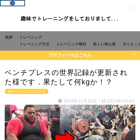
挨拶
トレーニング
トレーニング方法
トレーニング種目
筋トレ初心者
ダイエッ
プロフィールはこちら
ベンチプレスの世界記録が更新され
た様です．果たして何kgか！？
海外トレーニングニュース
2019年11月20日
/
2021年4月4日