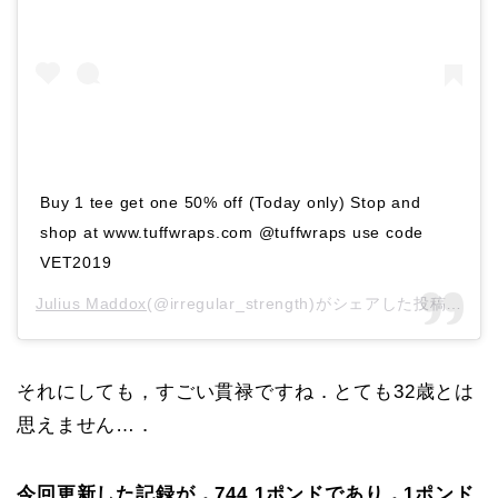
Buy 1 tee get one 50% off (Today only) Stop and
shop at www.tuffwraps.com @tuffwraps use code
VET2019
Julius Maddox
(@irregular_strength)がシェアした投稿 –
20
それにしても，すごい貫禄ですね．とても32歳とは
思えません…．
今回更新した記録が，744.1ポンドであり，1ポンド