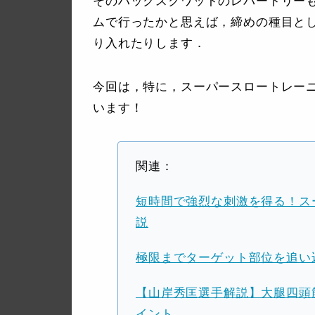
そのハックスクワットのレパートリー
ムで行ったかと思えば，締めの種目と
り入れたりします．
今回は，特に，スーパースロートレー
います！
関連：
短時間で強烈な刺激を得る！ス
説
極限までターゲット部位を追い
【山岸秀匡選手解説】大腿四頭
イント