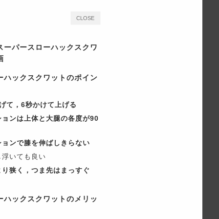
CLOSE
スーパースローハックスクワ
画
ーハックスクワットのポイン
げて，6秒かけて上げる
ションは上体と大腿の各度が90
ションで膝を伸ばしきらない
し浮いても良い
より狭く，つま先はまっすぐ
ーハックスクワットのメリッ