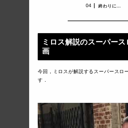
終わりに...
ミロス解説のスーパース
画
今回，ミロスが解説するスーパースロ
す．