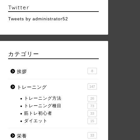
Twitter
Tweets by administrator52
カテゴリー
挨拶
8
トレーニング
147
トレーニング方法
26
トレーニング種目
73
筋トレ初心者
33
ダイエット
15
栄養
33